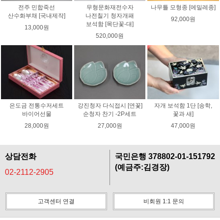
전주 민합죽선
무형문화재전수자
나무틀 모형종 [에밀레종]
산수화부채 [국내제작]
나전칠기 청자개패
92,000원
보석함 [목단꽃-대]
13,000원
520,000원
은도금 전통수저세트
강진청자 다식접시 [연꽃]
자개 보석함 1단 [송학,
바이어선물
순청자 찬기 -2P세트
꽃과 새]
28,000원
27,000원
47,000원
상담전화
국민은행 378802-01-151792
(예금주:김경장)
02-2112-2905
고객센터 연결
비회원 1:1 문의