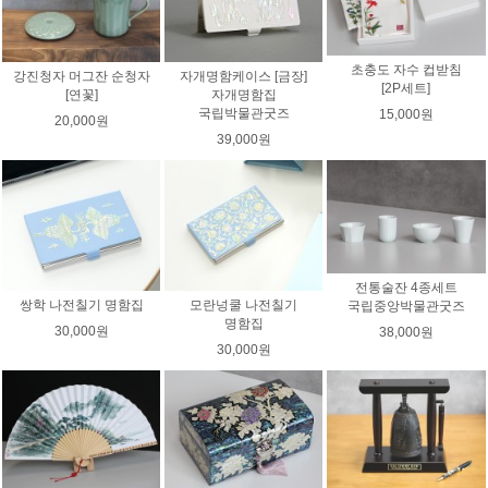
초충도 자수 컵받침
강진청자 머그잔 순청자
자개명함케이스 [금장]
[2P세트]
[연꽃]
자개명함집
국립박물관굿즈
15,000원
20,000원
39,000원
전통술잔 4종세트
쌍학 나전칠기 명함집
모란넝쿨 나전칠기
국립중앙박물관굿즈
명함집
30,000원
38,000원
30,000원