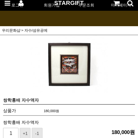
STARGIFT
로그인
회원가입
주문조회
마이페이지
우리문화샵
>
자수/섬유공예
쌍학흉배 자수액자
상품가
180,000
원
쌍학흉배 자수액자
180,000
원
+1
-1