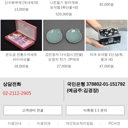
산수화부채 [국내제작]
나전칠기 청자개패
92,000원
보석함 [목단꽃-대]
13,000원
520,000원
은도금 전통수저세트
강진청자 다식접시 [연꽃]
자개 보석함 1단 [송학,
바이어선물
순청자 찬기 -2P세트
꽃과 새]
28,000원
27,000원
47,000원
상담전화
국민은행 378802-01-151792
(예금주:김경장)
02-2112-2905
고객센터 연결
비회원 1:1 문의
이용안내
이용약관
개인정보처리방침
PC버전