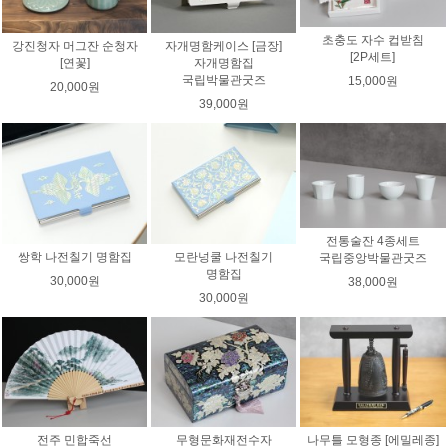
초충도 자수 컵받침
강진청자 머그잔 순청자
자개명함케이스 [금장]
[2P세트]
[연꽃]
자개명함집
국립박물관굿즈
15,000원
20,000원
39,000원
전통술잔 4종세트
쌍학 나전칠기 명함집
모란넝쿨 나전칠기
국립중앙박물관굿즈
명함집
30,000원
38,000원
30,000원
전주 민합죽선
무형문화재전수자
나무틀 모형종 [에밀레종]