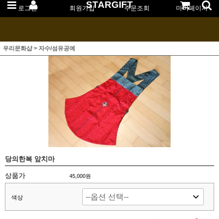
STARGIFT
로그인
회원가입
주문조회
마이페이지
우리문화샵
>
자수/섬유공예
당의한복 앞치마
상품가
45,000
원
색상