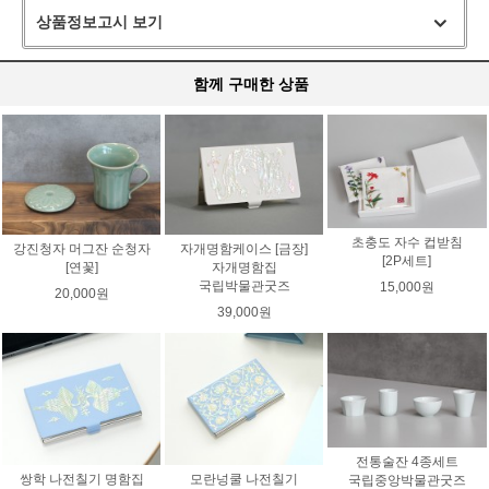
상품정보고시 보기
함께 구매한 상품
초충도 자수 컵받침
강진청자 머그잔 순청자
자개명함케이스 [금장]
[2P세트]
[연꽃]
자개명함집
국립박물관굿즈
15,000원
20,000원
39,000원
전통술잔 4종세트
쌍학 나전칠기 명함집
모란넝쿨 나전칠기
국립중앙박물관굿즈