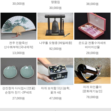
명함집
30,000원
38,000원
30,000원
전주 민합죽선
나무틀 모형종 [에밀레종]
은도금 전통수저세트
산수화부채 [국내제작]
바이어선물
92,000원
13,000원
28,000원
자개 와인홀더
강진청자 다식접시 [연꽃]
자개 보석함 1단 [송학,
[문화재기능인]
순청자 찬기 -2P세트
꽃과 새]
78,000원
27,000원
47,000원