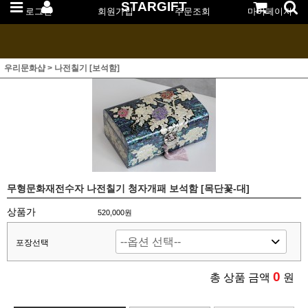
STARGIFT
로그인
회원가입
주문조회
마이페이지
우리문화샵
>
나전칠기 [보석함]
무형문화재전수자 나전칠기 청자개패 보석함 [목단꽃-대]
상품가
520,000원
포장선택
0
총 상품 금액
원