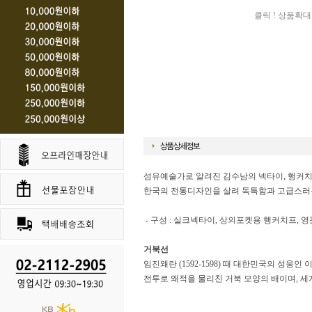
클릭 ! 상품확대
섬유예술가로 알려진 김수남의 넥타이, 행커
한국의 전통디자인을 살려 독특함과 고급스러
- 구성 : 실크넥타이, 상의포켓용 행커치프, 
거북선
임진왜란 (1592-1598) 때 대한민국의 성웅
전투로 왜적을 물리친 거북 모양의 배이며, 