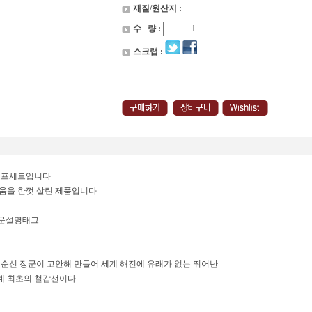
재질/원산지 :
수 량 :
스크랩 :
치프세트입니다
움을 한껏 살린 제품입니다
영문설명태그
인 이순신 장군이 고안해 만들어 세계 해전에 유래가 없는 뛰어난
세계 최초의 철갑선이다