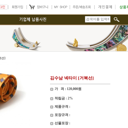
북선]
김수남 넥타이 [거북선]
가 격 :
120,000
원
적립금 : 2%
제품규격 :
포장규격 :
선물포장 :