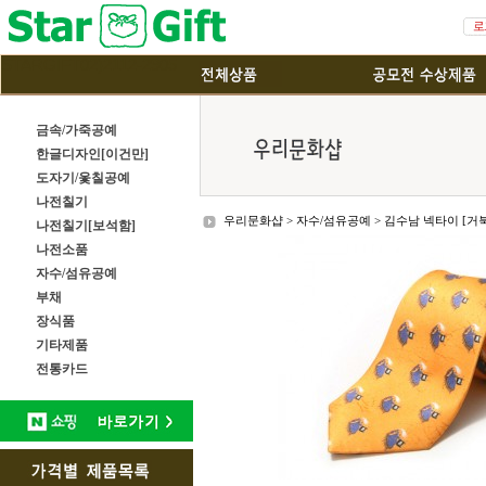
STARGIFT02)2112-2905
금속/가죽공예
한글디자인[이건만]
도자기/옻칠공예
나전칠기
우리문화샵
>
자수/섬유공예
>
김수남 넥타이 [거
나전칠기[보석함]
나전소품
자수/섬유공예
부채
장식품
기타제품
전통카드