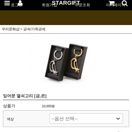
STARGIFT
로그인
회원가입
주문조회
마이페이지
우리문화샵
>
금속/가죽공예
잉어문 열쇠고리 [금,은]
상품가
10,000
원
색상