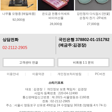
나무틀 모형종 [에밀레종]
은도금 전통수저세트
강진청자 다식접시 [연꽃]
바이어선물
순청자 찬기 -2P세트
92,000원
28,000원
27,000원
상담전화
국민은행 378802-01-151792
(예금주:김경장)
02-2112-2905
고객센터 연결
비회원 1:1 문의
이용안내
이용약관
개인정보처리방침
PC버전
스타기프트
대표 : 김경장 ㅣ 개인정보 보호 책임자 : 김경장
사업자 등록번호 : 220-04-12490
통신판매업신고번호 : 제 2021-서울영등포-1160호
전화 : 02-2112-2905
주소 : 서울시 영등포구 선유로 49번길 24 수정빌딩 303호 (양평동 4가 74-1)