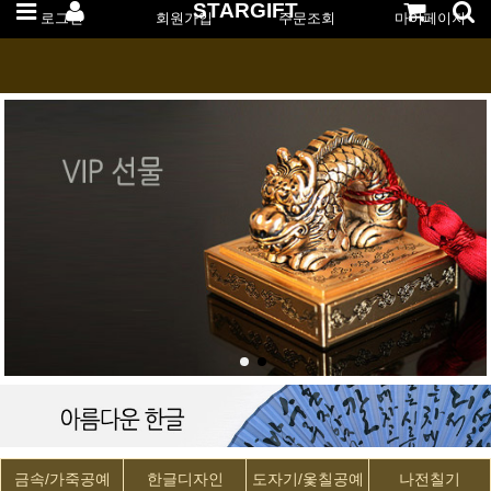
STARGIFT
로그인
회원가입
주문조회
마이페이지
금속/가죽공예
한글디자인
도자기/옻칠공예
나전칠기