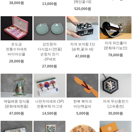
[목단꽃-대]
38,000원
13,000원
520,000원
자개 와인홀더
은도금
강진청자
자개 보석함 1단
[문화재기능인]
전통수저세트
다식접시 [연꽃]
[송학,꽃과 새]
바이어선물
순청자 찬기
78,000원
47,000원
-2P세트
28,000원
27,000원
에밀레종 장식품
나전자석세트 (3P)
한복 북마크
자개 무선충전기
[문화재재현품]
전통부채 마그넷
비단책갈피
[고속충전]
47,000원
14,500원
5,000원
30,000원