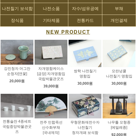
나전칠기 보석함
나전소품
자수/섬유공예
부채
장식품
기타제품
전통카드
개인결제
NEW PRODUCT
강진청자 머그잔
자개명함케이스
쌍학 나전칠기
모란넝쿨
순청자[연꽃]
[금장] 자개명함집
명함집
나전칠기 명함집
국립박물관굿즈
20,000원
30,000원
30,000원
39,000원
전통술잔 4종세트
전주 민합죽선
무형문화재전수자
나무틀 모형종
국립중앙박물관굿
산수화부채
나전칠기
[에밀레종]
즈
[국내제작]
청자개패 보석함
92,000원