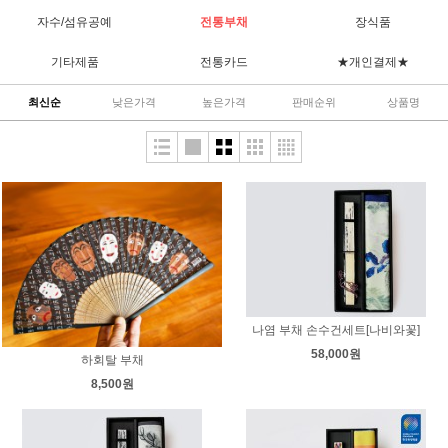
자수/섬유공예
전통부채
장식품
기타제품
전통카드
★개인결제★
최신순
낮은가격
높은가격
판매순위
상품명
나염 부채 손수건세트[나비와꽃]
58,000원
하회탈 부채
8,500원