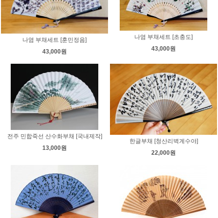
나염 부채세트 [초충도]
나염 부채세트 [훈민정음]
43,000원
43,000원
전주 민합죽선 산수화부채 [국내제작]
한글부채 [청산리벽계수야]
13,000원
22,000원