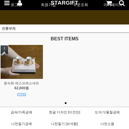
STARGIFT
로그인
회원가입
주문조회
마이페이지
전통부채
BEST ITEMS
1
풍속화 에스프레소세트
62,000원
금속/가죽공예
한글 디자인 [이건만]
도자기/옻칠공예
나전칠기공예
나전칠기 [보석함]
나전소품