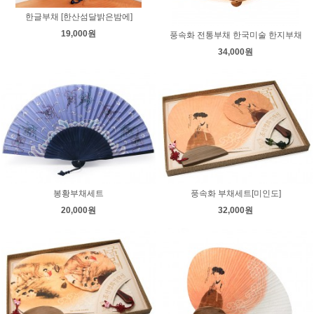
한글부채 [한산섬달밝은밤에]
19,000원
풍속화 전통부채 한국미술 한지부채
34,000원
봉황부채세트
풍속화 부채세트[미인도]
20,000원
32,000원