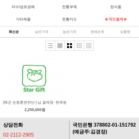
자수/섬유공예
전통부채
장식품
기타제품
전통카드
★개인결제★
최신순
낮은가격
높은가격
판매순위
상품명
[해군 순항훈련전단 ] 님 결제창- 한옥등
2,250,000원
상담전화
국민은행 378802-01-151792
(예금주:김경장)
02-2112-2905