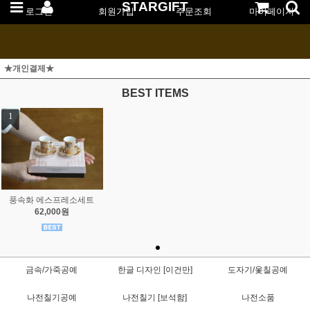
STARGIFT
로그인
회원가입
주문조회
마이페이지
★개인결제★
BEST ITEMS
1
풍속화 에스프레소세트
62,000원
금속/가죽공예
한글 디자인 [이건만]
도자기/옻칠공예
나전칠기공예
나전칠기 [보석함]
나전소품