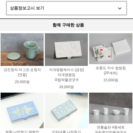
상품정보고시 보기
함께 구매한 상품
초충도 자수 컵받침
강진청자 머그잔 순청자
자개명함케이스 [금장]
[2P세트]
[연꽃]
자개명함집
국립박물관굿즈
15,000원
20,000원
39,000원
전통술잔 4종세트
쌍학 나전칠기 명함집
모란넝쿨 나전칠기
국립중앙박물관굿즈