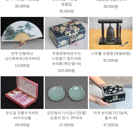
명함집
30,000원
38,000원
30,000원
전주 민합죽선
무형문화재전수자
나무틀 모형종 [에밀레종]
산수화부채 [국내제작]
나전칠기 청자개패
92,000원
보석함 [목단꽃-대]
13,000원
520,000원
은도금 전통수저세트
강진청자 다식접시 [연꽃]
자개 보석함 1단 [송학,
바이어선물
순청자 찬기 -2P세트
꽃과 새]
28,000원
27,000원
47,000원