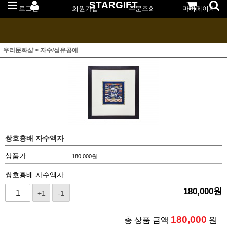
STARGIFT
로그인
회원가입
주문조회
마이페이지
우리문화샵
>
자수/섬유공예
쌍호흉배 자수액자
상품가
180,000
원
쌍호흉배 자수액자
180,000
원
+1
-1
180,000
총 상품 금액
원