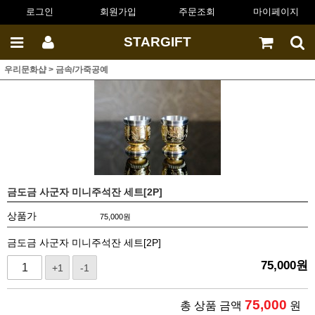
로그인
회원가입
주문조회
마이페이지
STARGIFT
우리문화샵
>
금속/가죽공예
금도금 사군자 미니주석잔 세트[2P]
상품가
75,000
원
금도금 사군자 미니주석잔 세트[2P]
75,000
원
+1
-1
75,000
총 상품 금액
원