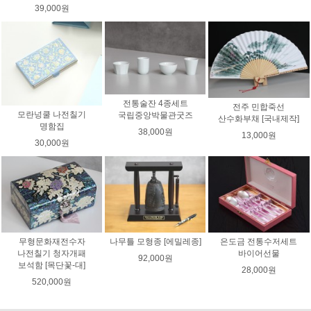
39,000원
전통술잔 4종세트
전주 민합죽선
모란넝쿨 나전칠기
국립중앙박물관굿즈
산수화부채 [국내제작]
명함집
38,000원
13,000원
30,000원
무형문화재전수자
나무틀 모형종 [에밀레종]
은도금 전통수저세트
나전칠기 청자개패
바이어선물
92,000원
보석함 [목단꽃-대]
28,000원
520,000원