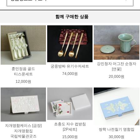
함께 구매한 상품
강진청자 머그잔 순청자
궁중방짜 유기수저세트
훈민정음 골드
[연꽃]
74,000원
티스푼세트
20,000원
12,000원
초충도 자수 컵받침
자개명함케이스 [금장]
쌍학 나전칠기 명함집
[2P세트]
자개명함집
국립박물관굿즈
30,000원
15,000원