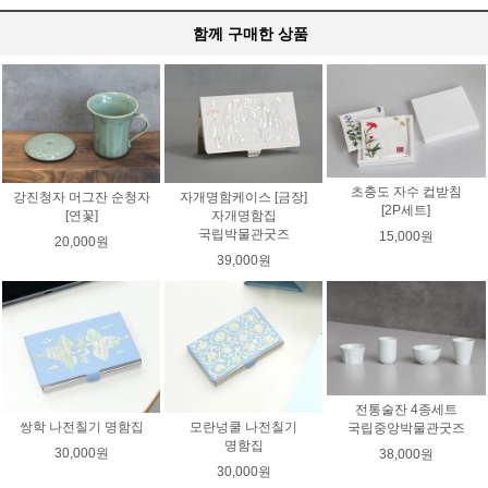
함께 구매한 상품
초충도 자수 컵받침
강진청자 머그잔 순청자
자개명함케이스 [금장]
[2P세트]
[연꽃]
자개명함집
국립박물관굿즈
15,000원
20,000원
39,000원
전통술잔 4종세트
쌍학 나전칠기 명함집
모란넝쿨 나전칠기
국립중앙박물관굿즈
명함집
30,000원
38,000원
30,000원