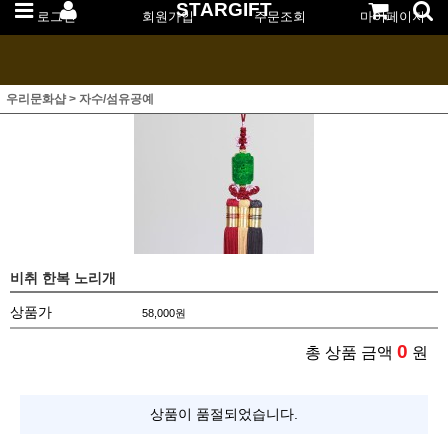
STARGIFT
로그인
회원가입
주문조회
마이페이지
우리문화샵
>
자수/섬유공예
비취 한복 노리개
상품가
58,000
원
0
총 상품 금액
원
상품이 품절되었습니다.