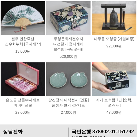
전주 민합죽선
무형문화재전수자
나무틀 모형종 [에밀레종]
산수화부채 [국내제작]
나전칠기 청자개패
92,000원
보석함 [목단꽃-대]
13,000원
520,000원
은도금 전통수저세트
강진청자 다식접시 [연꽃]
자개 보석함 1단 [송학,
바이어선물
순청자 찬기 -2P세트
꽃과 새]
28,000원
27,000원
47,000원
상담전화
국민은행 378802-01-151792