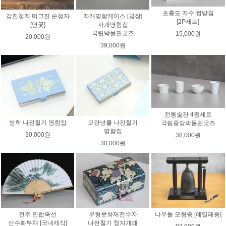
초충도 자수 컵받침
강진청자 머그잔 순청자
자개명함케이스 [금장]
[2P세트]
[연꽃]
자개명함집
국립박물관굿즈
15,000원
20,000원
39,000원
전통술잔 4종세트
쌍학 나전칠기 명함집
모란넝쿨 나전칠기
국립중앙박물관굿즈
명함집
30,000원
38,000원
30,000원
전주 민합죽선
무형문화재전수자
나무틀 모형종 [에밀레종]
산수화부채 [국내제작]
나전칠기 청자개패