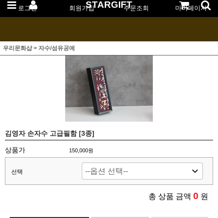
STARGIFT
로그인
회원가입
주문조회
마이페이지
우리문화샵
>
자수/섬유공예
김영자 손자수 고급필함 [3종]
상품가
150,000원
선택
0
총 상품 금액
원