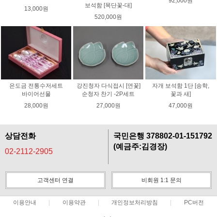
92,000원
보석함 [목단꽃-대]
13,000원
520,000원
은도금 전통수저세트
강진청자 다식접시 [연꽃]
자개 보석함 1단 [송학,
바이어선물
순청자 찬기 -2P세트
꽃과 새]
28,000원
27,000원
47,000원
상담전화
국민은행 378802-01-151792
(예금주:김경장)
02-2112-2905
고객센터 연결
비회원 1:1 문의
이용안내
이용약관
개인정보처리방침
PC버전