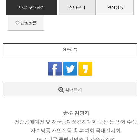
바로 구매하기
장바구니
관심상품
관심상품
상품리뷰
확대보기
素椿
김영자
전승공예대전 및 전국공예품경진대회 금상 등 19회 수상.
자수명품 개인전등 총 40여회 국내전시회.
1987 미국 독립기념초대 자수개인전,